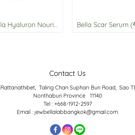
Bella Hyaluron Nourishing & UV Sunscreen SPF45 PA+++ (ครีมกันแดดผสมไฮยาลูรอน แบบ Physical) ขนาด 15 กรัม
Contact Us
ttanathibet, Taling Chan Suphan Buri Road, Sao Tho
Nonthaburi Province 11140
Tel : +668-1912-2597
Email : jewbellalabbangkok@gmail.com