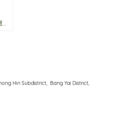
Bella Scar Serum (ซีรั่มลดรอยแผลเป็น) ขนาด 12 กรัม จากสารสกัดสมุนไพรไทย
ng Hin Subdistrict,
Bang Yai District,