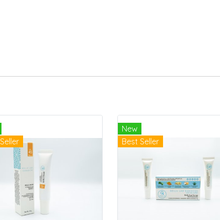
New
Seller
Best Seller