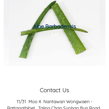
Aloe Barbadensis
Title Text on hover
Add
Add your own text hover and edit here
Contact Us
11/31 Moo 4 Nantawan Wongwaen -
Rattanathibet, Taling Chan Suphan Buri Road,