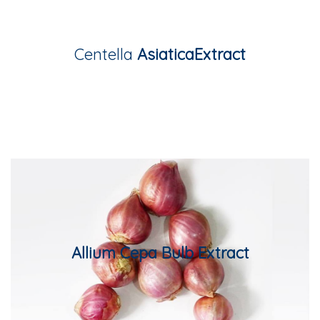
Title Text on hover
Centella
AsiaticaExtract
Add your own text hover and edit here
Title Text on hover
Allium Cepa Bulb Extract
Add your own text hover and edit here