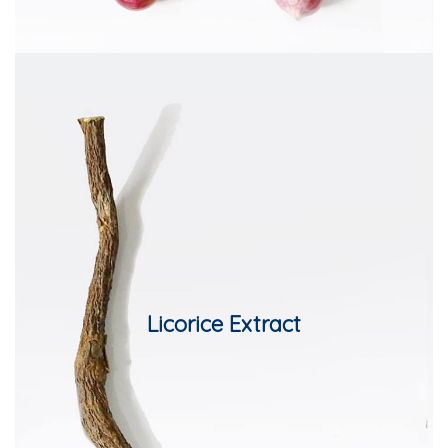
Title Text on hover
Licorice Extract
Add your own text hover and edit here