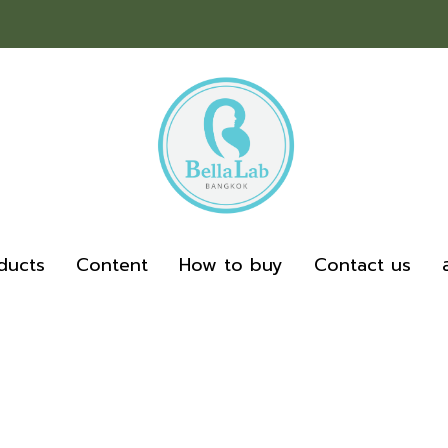
ducts
Content
How to buy
Contact us